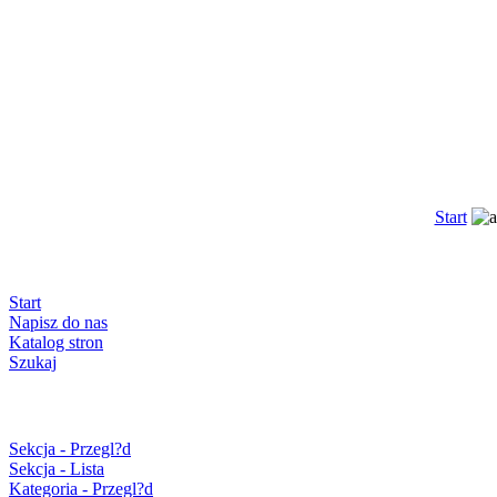
Start
Start
Napisz do nas
Katalog stron
Szukaj
Sekcja - Przegl?d
Sekcja - Lista
Kategoria - Przegl?d