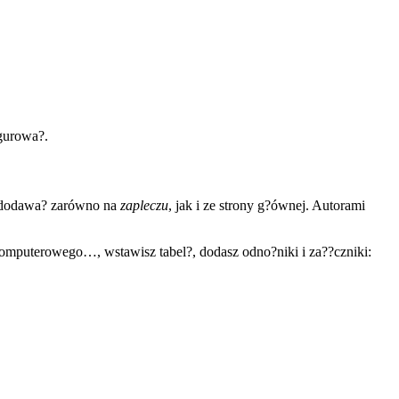
igurowa?.
a dodawa? zarówno na
zapleczu
, jak i ze strony g?ównej. Autorami
 komputerowego…, wstawisz tabel?, dodasz odno?niki i za??czniki: