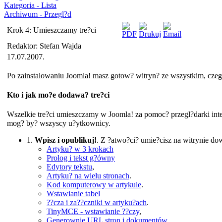
Kategoria - Lista
Archiwum - Przegl?d
Krok 4: Umieszczamy tre?ci
Redaktor: Stefan Wajda
17.07.2007.
Po zainstalowaniu Joomla! masz gotow? witryn? ze wszystkim, czego
Kto i jak mo?e dodawa? tre?ci
Wszelkie tre?ci umieszczamy w Joomla! za pomoc? przegl?darki in
mog? by? wszyscy u?ytkownicy.
1.
Wpisz i opublikuj!
. Z ?atwo?ci? umie?cisz na witrynie do
Artyku? w 3 krokach
Prolog i tekst g?ówny
Edytory tekstu
,
Artyku? na wielu stronach
.
Kod komputerowy w artykule
.
Wstawianie tabel
??cza i za??czniki w artyku?ach
.
TinyMCE - wstawianie ??czy
,
Generownie URL stron i dokumentów