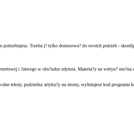
 potrzebujesz. Trzeba j? tylko dostosowa? do swoich potrzeb - skonf
ternetowej i ?atwego w obs?udze edytora. Materia?y na witryn? mo?n
wolne teksty, podzielisz artyku?y na strony, wylistujesz kod programu